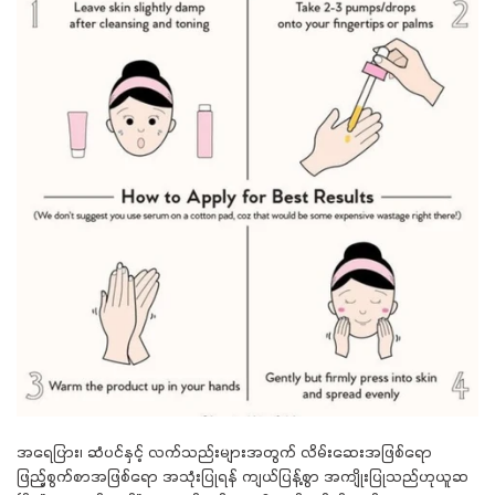
အရေပြား၊ ဆံပင်နှင့် လက်သည်းများအတွက် လိမ်းဆေးအဖြစ်ရော
ဖြည့်စွက်စာအဖြစ်ရော အသုံးပြုရန် ကျယ်ပြန့်စွာ အကျိုးပြုသည်ဟုယူဆ