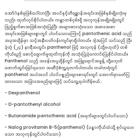
အော်ဂဲနစ်မှဖြစ်ပေါ်လာပြီး အပင်နှင့်တိရစ္ဆာန်အရင်းအမြစ်နှစ်မျိုးလုံးမှ
လည်း ထုတ်လုပ်နိုင်ပါတယ်
။
ကမ္ဘာတစ်ဝှမ်းရှိ အလှကုန်အမျိုးမျိုးတွင်
ဖြည့်စွက်စာအဖြစ်အသုံးပြုပြီး
အများစားသုံးသော အစားအစာ
အရင်းအမြစ်များစွာတွင် ပါဝင်သောကြောင့်
pantothenic acid
သည်
အခုအချိန်မှာ သင့်အနီးပတ်ဝန်းကျင်မှာရှိပါတယ်။
ဒါ့အပြင် သင်သည် ပြီး
ခဲ့တဲ့ (၂၄)
နာရီအတွင်း
panthenol
ဖြင့် အလှကုန် (သို့မဟုတ်) တစ်
ကိုယ်ရည် စောင့်ရှောက်မှုထုတ်ကုန်ကို အသုံးပြုခဲ့ကောင်းပြုနိုင်ပါတယ်။
Panthenol
သည် အခန်းအပူချိန်တွင် အဖြူရောင်အမှုန့် သို့မဟုတ်
ဖောက်ထွင်းမြင်ရသော အဆီပုံစံတွ့ရတက်ပါတယ်။
တခါတရံတွင်
panthenol
အပါအဝင် ပါဝင်ပစ္စည်းများစာရင်းတွင် အောက်မှာဖော်ပြ
ထားသော အခြားအမည်များဖြင့် သင်တွေ့ရပါလိမ့်မယ်..
-
D
expanthenol
-
D-pantothenyl
alcohol
-
B
utanamide pantothenic acid
(အရက်များတွင်ပါဝင်သော)
-
N
alog provitamin B-5
(
panthenol
) (ခန္ဓာကိုယ်ထဲသို့ စုပ်ယူပေး
သော အလှကုန်တွင်ပါဝင်သော)