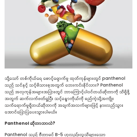
သို့သော် တစ်ကိုယ်ရေ စောင့်ရှောက်မှု ထုတ်ကုန်များတွင်
panthenol
သည် သင်နှင့် သင့်မိသားစုအတွက် ဘေးကင်းနိုင်လား?
Panthenol
သည် အလှကုန်အများအပြားတွင် ဘာကြောင့်ပါဝင်တယ်ဆိုတာကို သိရှိဖို့
အတွက် ဆက်လက်ဖတ်ရှုပြီး သင့်ခန္ဓာကိုယ်ကို မည်ကဲ့သို့အကျိုး
သက်ရောက်မှုရှိတယ်ဆိုတာကို အချက်အလက်များဖြင့် နားလည်သွား
အောင်ပြောပြပေးသွားပါမယ်။
Panthenol
ဆိုတာဘာလဲ?
Panthenol
သည် ဗီတာမင်
B-5
ဟုလည်းလူသိများသော