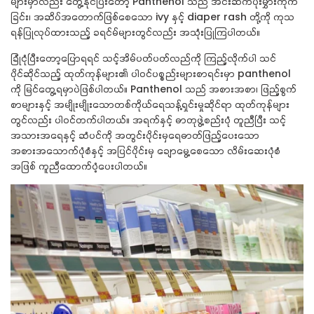
များမှာလည်း တွေ့နိုင်ပြီးတော့ Panthenol သည် အင်းဆက်ပိုးမွှားကိုက်
ခြင်း၊ အဆိပ်အတောက်ဖြစ်စေသော ivy နှင့် diaper rash တို့ကို ကုသ
ရန်ပြုလုပ်ထားသည့် ခရင်မ်များတွင်လည်း အသုံးပြုကြပါတယ်။
ခြုံငုံပြီးတော့ပြောရရင်
သင့်အိမ်ပတ်ပတ်လည်ကို ကြည့်လိုက်ပါ သင်
ပိုင်ဆိုင်သည့် ထုတ်ကုန်များ၏ ပါဝင်ပစ္စည်းများစာရင်းမှာ
panthenol
ကို မြင်တွေ့ရမှာပဲဖြစ်ပါတယ်။
Panthenol
သည် အစားအစာ၊ ဖြည့်စွက်
စာများနှင့် အမျိုးမျိုးသောတစ်ကိုယ်ရေသန့်ရှင်းမှုဆိုင်ရာ ထုတ်ကုန်များ
တွင်လည်း ပါဝင်တက်ပါတယ်။
အရက်နှင့် ဓာတုဖွဲ့စည်းပုံ တူညီပြီး
သင့်
အသားအရေနှင့် ဆံပင်ကို အတွင်းပိုင်းမှရေဓာတ်ဖြည့်ပေးသော
အစားအသောက်ပုံစံနှင့် အပြင်ပိုင်းမှ ချောမွေ့စေသော လိမ်းဆေးပုံစံ
အဖြစ် ကူညီထောက်ပံ့ပေးပါတယ်။