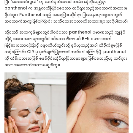
ပြီး "ဘေးကင်းဖွယ်" ဟု သတ်မှတ်ထားပါတယ်။ ဆိုလိုသည်မှာ
panthenol
က အန္တရာယ်ဖြစ်စေသော ထင်ရှားသည့်အထောက်အထားမ
ရှိပါဘူး။
Panthenol သည် အရေပြားဆိုင်ရာ ပြဿနာများစွာအတွက်
အထောက်အကူဖြစ်ကြောင်း သက်သေအထောက်အထားများစွာရှိပါတယ်။
သို့သော် အလှကုန်များတွင်ပါဝင်သော
panthenol
ပမာဏသည် ကျွန်ုပ်
တို့ရဲ့ အစားအစာများတွင်ပါဝင်သော ဗီတာမင်
B-5
ပမာဏထက်
မြင့်မားသောကြောင့် ခန္ဓာကိုယ်တွင်းသို့ စုပ်ယူသည့်အခါ ထိခိုက်မှုမဖြစ်
သင့်ကြောင်း
CIR
မှ မှတ်ချက်ပြုထားပါတယ်။
ဒါကြောင့်မို့
panthenol
ကို လိမ်းဆေးအဖြစ် စနစ်ပိုင်းဆိုင်ရာပြဿနာများဖြစ်စေသည်ဟု ထင်ရှား
သောအထောက်အထားမရှိပါဘူး။