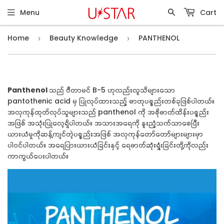
Menu
Cart
Home
Beauty Knowledge
PANTHENOL
›
›
Panthenol
သည် ဗီတာမင် B-5 ဟုလည်းလူသိများသော
pantothenic acid မှ ပြုလုပ်ထားသည့် ဓာတုပစ္စည်းတစ်ခုဖြစ်ပါတယ်။
အလှကုန်ထုတ်လုပ်သူများသည် panthenol ကို အစိုဓာတ်ထိန်းပစ္စည်း
အဖြစ် အသုံးပြုလေ့ရှိပါတယ်။ အသားအရေကို နူးညံ့သက်သာစေပြီး
ယားယံမှုကိုဆန့်ကျင်တဲ့ပစ္စည်းအဖြစ် အလှကုန်တော်တော်များများမှာ
ပါ၀င်ပါတယ်။ အရေပြားယားယံခြင်းနှင့် ရေဓာတ်ဆုံးရှုံးခြင်းတို့ကိုလည်း
ကာကွယ်ပေးပါတယ်။