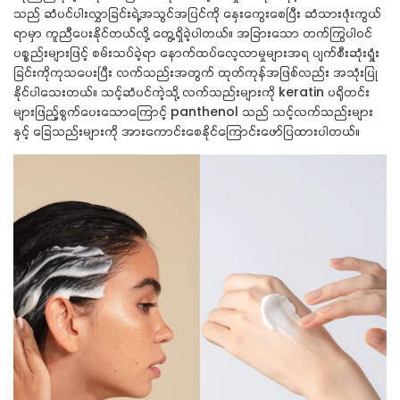
သည် ဆံပင်ပါးလွှာခြင်းရဲ့အသွင်အပြင်ကို နှေးကွေးစေပြီး ဆံသားဖုံးကွယ်
ရာမှာ ကူညီပေးနိုင်တယ်လို့ တွေ့ရှိခဲ့ပါတယ်။ အခြားသော တက်ကြွပါဝင်
ပစ္စည်းများဖြင့် စမ်းသပ်ခဲ့ရာ
နောက်ထပ်
လေ့လာမှုများအရ ပျက်စီးဆုံးရှုံး
ခြင်းကိုကုသပေးပြီး
လက်သည်းအတွက် ထုတ်ကုန်အဖြစ်လည်း အသုံးပြု
နိုင်ပါသေးတယ်။ သင့်ဆံပင်ကဲ့သို့ လက်သည်းများကို
keratin
ပရိုတင်း
များဖြည့်စွက်ပေးသောကြောင့်
panthenol
သည် သင့်လက်သည်းများ
နှင့် ခြေသည်းများကို အားကောင်းစေနိုင်ကြောင်းဖော်ပြထားပါတယ်။