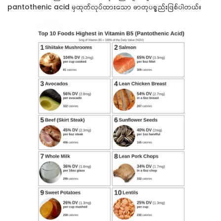
pantothenic acid
မှထုတ်လုပ်ထားသော ဓာတုပစ္စည်းဖြစ်ပါတယ်။