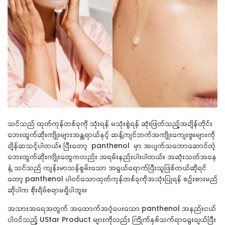
သင်သည် ထုတ်ကုန်တစ်ခုကို သုံးရန် မသုံးစွဲရန် ဆုံးဖြတ်သည့်အချိန်တိုင်း
ဘေးထွက်ဆိုးကျိုးများအန္တရာယ်နှင့် ဆန့်ကျင်ဘက်အကျိုးကျေးဇူးများကို
ချိန်ဆသင့်ပါတယ်။
ပြီးတော့ panthenol မှာ အပျက်သဘောဆောင်တဲ့
ဘေးထွက်ဆိုးကျိုးတွေကလည်း အရမ်းနည်းပါးပါတယ်။
အဆုံးသတ်အနေ
နဲ့ သင်သည် ကျန်းမာသန်စွမ်းသော အရွယ်ရောက်ပြီးသူဖြစ်တယ်ဆိုရင်
တော့
panthenol
ပါဝင်သောထုတ်ကုန်တစ်ခုကိုအသုံးပြုရန် စဉ်းစားမည်
ဆိုပါက စိုးရိမ်စရာမရှိပါဘူး။
အသားအရေအတွက် အထောက်အပံ့ပေးသော panthenol
အနည်းငယ်
ပါဝင်သည့်
UStar Product
များကိုလည်း ကြိုက်နှစ်သက်ရာရွေးချယ်ပြီး