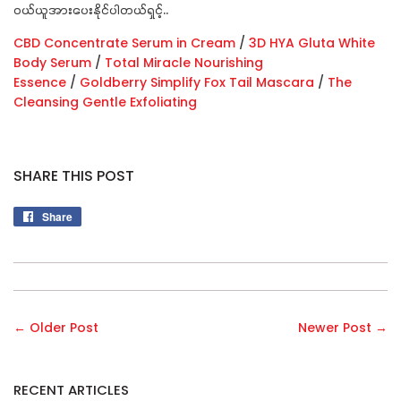
ဝယ်ယူအားပေးနိုင်ပါတယ်ရှင့်..
CBD Concentrate Serum in Cream
/
3D HYA Gluta White
Body Serum
/
Total Miracle Nourishing
Essence
/
Goldberry Simplify Fox Tail Mascara
/
The
Cleansing Gentle Exfoliating
SHARE THIS POST
Share
Share
on
Facebook
← Older Post
Newer Post →
RECENT ARTICLES