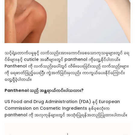
သင့်ရဲ့တောက်ပမှုနှင့် လက်သည်းအားကောင်းစေသောကုသမှုများတွင် ခရ
င်မ်များနှင့်
cuticle
အဆီများတွင်
panthenol ကိုတွေ့နိုင်ပါတယ်။
P
anthenol
ကို လက်သည်းပေါ်တွင် လိမ်းပေးခြင်းသည် လက်သည်းများ
ကို ရေဓာတ်ဖြည့်ပေးပြီး ကွဲအက်ခြင်းမှလည်း ကာကွယ်ပေးနိုင်ကြောင်း
တွေ့ရှိခဲ့ပါတယ်။
Panthenol
သည် အန္တရာယ်ကင်းပါသလား
?
US Food and Drug Administration (FDA)
နှင့်
European
Commission on Cosmetic Ingredients
နှစ်ခုစလုံးက
panthenol
ကို အလှကုန်များတွင် အသုံးပြုရန်အတည်ပြုထားပါတယ်။