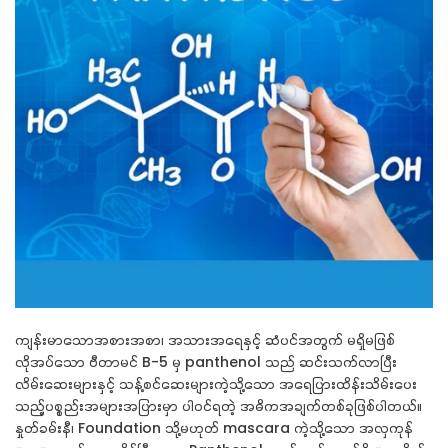
ကျန်းမာသောအစားအစာ၊ အသားအရေနှင့် ဆံပင်အတွက် မရှိမဖြစ်
လိုအပ်သော ဗီတာမင် B-5
မှ
panthenol သည် ဆင်းသက်လာပြီး
လိမ်းဆေးများနှင့် သန့်စင်ဆေးများကဲ့သို့သော အရေပြားထိန်းသိမ်းပေး
သည့်ပစ္စည်းအများအပြားမှာ ပါဝင်ရတဲ့ အဓိကအချက်တစ်ခုဖြစ်ပါတယ်။
နှုတ်ခမ်းနီ၊ Foundation သို့မဟုတ် mascara ကဲ့သို့သော အလှကုန်