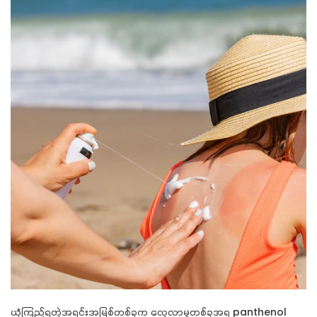
ယုံကြည်ရတဲ့အရင်းအမြစ်တစ်ခုက လေ့လာမှုတစ်ခုအရ
panthenol