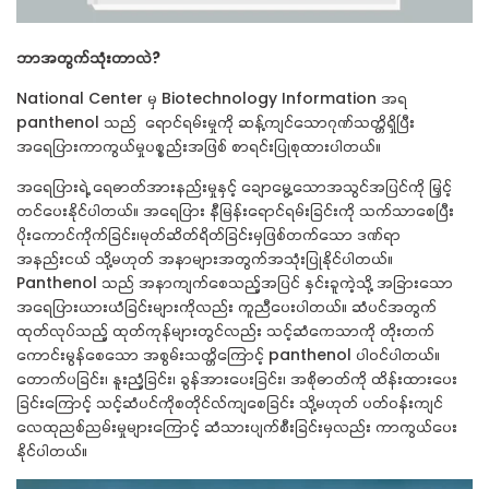
ဘာအတွက်သုံးတာလဲ
?
National Center
မှ
Biotechnology Information
အရ
panthenol
သည်
ရောင်ရမ်းမှုကို ဆန့်ကျင်သောဂုဏ်သတ္တိရှိပြီး
အရေပြားကာကွယ်မှုပစ္စည်းအဖြစ် စာရင်းပြုစုထားပါတယ်။
အရေပြားရဲ့ ရေဓာတ်အားနည်းမှုနှင့် ချောမွေ့သောအသွင်အပြင်ကို မြှင့်
တင်ပေးနိုင်ပါတယ်။
အရေပြား
နီမြန်းရောင်ရမ်းခြင်းကို သက်သာစေပြီး
ပိုးကောင်ကိုက်ခြင်း၊မုတ်ဆိတ်ရိတ်ခြင်းမှဖြစ်တက်သော ဒဏ်ရာ
အနည်းငယ် သို့မဟုတ် အနာများအတွက်အသုံးပြုနိုင်ပါတယ်။
Panthenol
သည် အနာကျက်စေသည့်အပြင် နှင်းခူကဲ့သို့ အခြားသော
အရေပြားယားယံခြင်းများကိုလည်း ကူညီပေးပါတယ်။
ဆံပင်အတွက်
ထုတ်လုပ်သည့် ထုတ်ကုန်များတွင်လည်း
သင့်ဆံကေသာကို တိုးတက်
ကောင်းမွန်စေသော အစွမ်းသတ္တိကြောင့်
panthenol
ပါဝင်ပါတယ်။
တောက်ပခြင်း၊
နူးညံ့ခြင်း၊
ခွန်အားပေးခြင်း၊
အစိုဓာတ်ကို ထိန်းထားပေး
ခြင်းကြောင့် သင့်ဆံပင်ကိုစတိုင်လ်ကျစေခြင်း သို့မဟုတ် ပတ်ဝန်းကျင်
လေထုညစ်ညမ်းမှုများကြောင့် ဆံသားပျက်စီးခြင်းမှလည်း ကာကွယ်ပေး
နိုင်ပါတယ်။