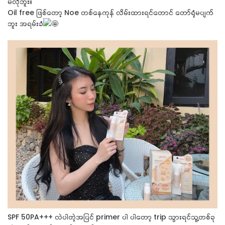
မလိုဘူး။
Oil free ဖြစ်တော့ Noe တစ်နေကုန် လိမ်းထားရင်တောင် တော်ရုံမပျက်
ဘူး အရမ်းခံ
SPF 50PA+++ လဲပါတဲ့အပြင် primer ပါ ပါတော့ trip သွားရင်သူ့တစ်ခု