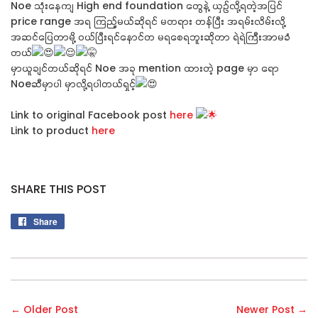
Noe သုံးနေကျ High end foundation တွေနဲ့ ယှဉ်လို့ရတဲ့အပြင်
price range အရ ကြည့်မယ်ဆိုရင် မတရား တန်ပြီး အရမ်းလိမ်းလို့
အဆင်ပြေတာမို့ ဝယ်ပြီးရင်နောင်တ မရစေရဘူးဆိုတာ ရဲရဲကြီးအာမခံ
တယ်
မှာယူချင်တယ်ဆိုရင် Noe အခု mention ထားတဲ့ page မှာ ရော
Noeဆီမှာပါ မှာလို့ရပါတယ်ရှင့်
Link to original Facebook post
here
Link to product
here
SHARE THIS POST
Share
Share
on
Facebook
← Older Post
Newer Post →