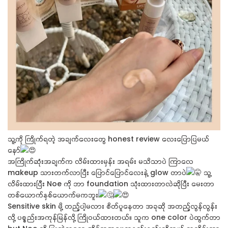
သူ့ကို ကြိုက်ရတဲ့ အချက်လေးတွေ honest review လေးပြောပြမယ်
နော်
အကြိုက်ဆုံးအချက်က လိမ်းထားမှန်း အရမ်း မသိသာပဲ ကြာလေ
makeup သားတက်လာပြီး ပြောင်ပြောင်လေးနဲ့ glow တာပဲ
သူ့
လိမ်းထားပြီး Noe ကို ဘာ foundation သုံးထားတာလဲဆိုပြီး မေးတာ
တစ်ယောက်နှစ်ယောက်မကဘူး
Sensitive skin မို့ တည့်ပါ့မလား စိတ်ပူနေတာ အခုဆို အတည့်လွန်လွန်း
လို့ ပစ္စည်းအကုန်မြန်လို့ ကြိုဝယ်ထားတယ်။
သူက one color ပဲထွက်တာ