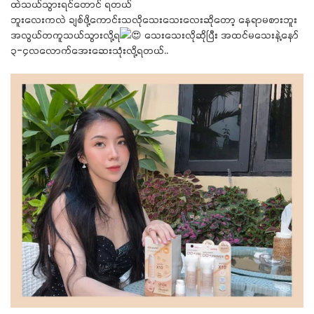
ထဲသယ်သွားရင်တောင် ရတယ်
ဘူးလေးကလဲ ချစ်ဖို့ကောင်းသလိုသေးသေးလေးဆိုတော့ နေရာမစားဘူး
အလွယ်တကူသယ်သွားလို့ရ
သေးသေးလိုဆိုပြီး အထင်မသေးနဲ့နော်
၃-၄လလောက်အေးဆေးသုံးလို့ရတယ်..