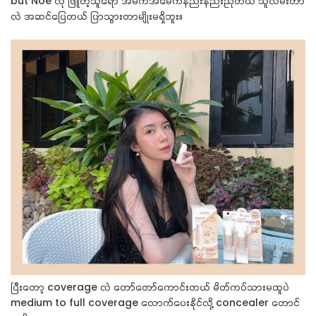
but Noe လို ဖြူတဲ့သူရော အိမ်ကအမေကနည်းနည်းညိုတယ် သူလိမ်းတာ
လဲ အဆင်ပြေတယ် ပြာသွားတာမျိုးမရှိဘူး။
ပြီးတော့ coverage လဲ တော်တော်ကောင်းတယ် မိတ်ကပ်သားမထူပဲ
medium to full coverage လောက်ပေးနိုင်လို့ concealer တောင်