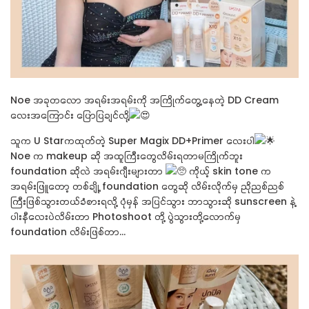
Noe အခုတလော အရမ်းအရမ်းကို အကြိုက်တွေ့နေတဲ့ DD Cream
လေးအကြောင်း ပြောပြချင်လို့
သူက U Starကထုတ်တဲ့ Super Magix DD+Primer လေးပါ
Noe က makeup ဆို အထူကြီးတွေလိမ်းရတာမကြိုက်ဘူး
foundation ဆိုလဲ အရမ်းဂျီးများတာ
ကိုယ့် skin tone က
အရမ်းဖြူတော့ တစ်ချို့ foundation တွေဆို လိမ်းလိုက်မှ ညိုညစ်ညစ်
ကြီးဖြစ်သွားတယ်ခံစားရလို့ ပုံမှန် အပြင်သွား ဘာသွားဆို sunscreen နဲ့
ပါးနီလေးပဲလိမ်းတာ Photoshoot တို့ ပွဲသွားတို့လောက်မှ
foundation လိမ်းဖြစ်တာ...