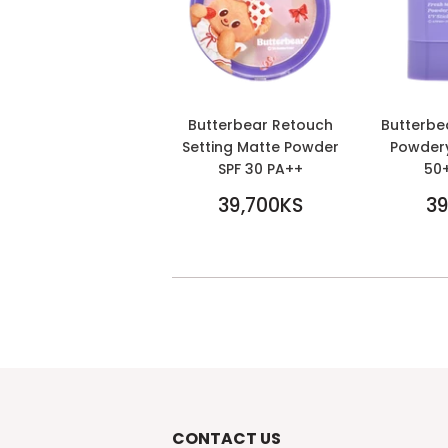
Butterbear Retouch
Butterbe
Setting Matte Powder
Powdery
SPF 30 PA++
50
REGULAR
REGU
39,700KS
39
PRICE
39,700KS
PRICE
39,10
CONTACT US