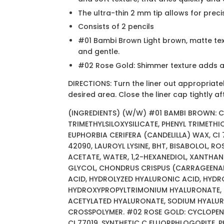
The ultra-thin 2 mm tip allows for preci
Consists of 2 pencils
#01 Bambi Brown Light brown, matte text
and gentle.
#02 Rose Gold: Shimmer texture adds a 
DIRECTIONS: Turn the liner out appropriatel
desired area. Close the liner cap tightly af
(INGREDIENTS) (W/W) #01 BAMBI BROWN: 
TRIMETHYLSILOXYSILICATE, PHENYL TRIMETHICO
EUPHORBIA CERIFERA (CANDELILLA) WAX, CI 
42090, LAUROYL LYSINE, BHT, BISABOLOL, R
ACETATE, WATER, 1,2-HEXANEDIOL, XANTHAN
GLYCOL, CHONDRUS CRISPUS (CARRAGEENA
ACID, HYDROLYZED HYALURONIC ACID, HYD
HYDROXYPROPYLTRIMONIUM HYALURONATE, 
ACETYLATED HYALURONATE, SODIUM HYALU
CROSSPOLYMER. #02 ROSE GOLD: CYCLOPENT
CI 77019, SYNTHETIC C FLUORPHLOGOPITE, P