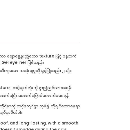
်ခံကာ ချောမွေ့နူးညံ့သော
texture
ဖြင့် နေ့ဘက်
ာ
Gel eyeliner
ဖြစ်သည်။
ျသော အသုံးချမှုကို ခွင့်ပြုသည်။ ၂ မျိုး
xture
၊ သင့်မျက်လုံးကို နူးညံ့ညင်သာစေရန်
ာက်ပပြီး တောက်ပြောင်တောက်ပစေရန်
ိုင်နာကို သင့်လျော်စွာ လှန်၍ လိုချင်သောနေရာ
ျပ်စွာပိတ်ပါ။
roof, and long-lasting, with a smooth
d doesn't smudge during the day.