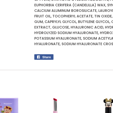
EUPHORBIA CERIFERA (CANDELILLA) WAX, SYN
CALCIUM ALUMINUM BOROSILICATE, LAUROYL 
FRUIT OIL, TOCOPHERYL ACETATE, TIN OXIDE
GUM, CAPRYLYL GLYCOL, BUTYLENE GLYCOL
EXTRACT, GLUCOSE, HYALURONIC ACID, HYD
HYDROLYZED SODIUM HYALURONATE, HYDRO
POTASSIUM HYALURONATE, SODIUM ACETYL
HYALURONATE, SODIUM HYALURONATE CROS
Share
Share
on
Facebook