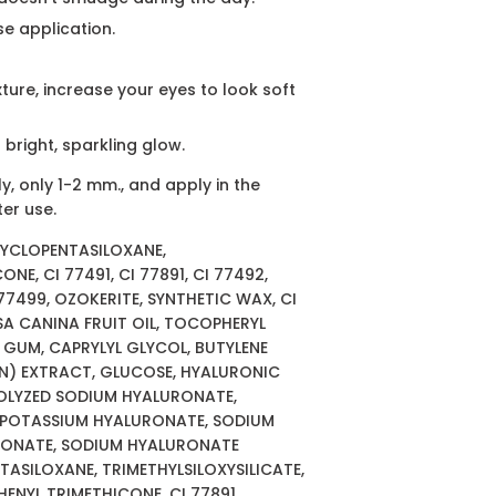
se application.
ure, increase your eyes to look soft
bright, sparkling glow.
y, only 1-2 mm., and apply in the
ter use.
CYCLOPENTASILOXANE,
NE, CI 77491, CI 77891, CI 77492,
77499, OZOKERITE, SYNTHETIC WAX, CI
OSA CANINA FRUIT OIL, TOCOPHERYL
 GUM, CAPRYLYL GLYCOL, BUTYLENE
N) EXTRACT, GLUCOSE, HYALURONIC
ROLYZED SODIUM HYALURONATE,
POTASSIUM HYALURONATE, SODIUM
RONATE, SODIUM HYALURONATE
ASILOXANE, TRIMETHYLSILOXYSILICATE,
HENYL TRIMETHICONE, CI 77891,