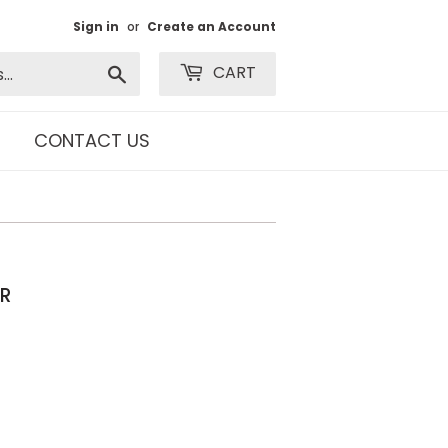
Sign in
or
Create an Account
Search
CART
CONTACT US
ER