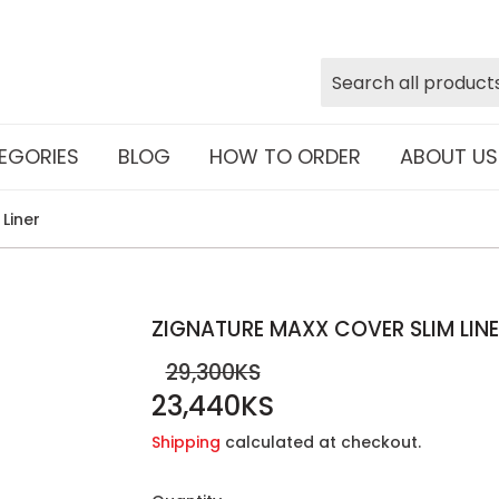
EGORIES
BLOG
HOW TO ORDER
ABOUT US
Liner
ZIGNATURE MAXX COVER SLIM LIN
29,300KS
23,440KS
REGULAR
29,300KS
SALE
23,440KS
PRICE
PRICE
Shipping
calculated at checkout.