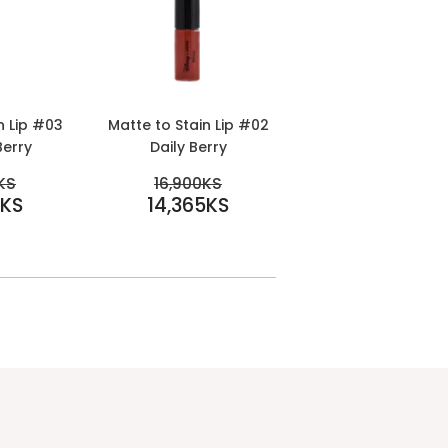
n Lip #03
Matte to Stain Lip #02
erry
Daily Berry
SALE
EGULAR PRICE
REGULAR PRICE
KS
16,900KS
PRICE
5KS
6,900KS
14,365KS
16,900KS
14,365KS