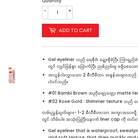
Quantity
-
+
ADD TO CART
Gel eyeliner
သည် ရေစိုခံ၊ ချွေးစိုခံပြီး ကြာရှည
တွင် လျှင်မြန်စွာ ခြောက်ပြီး ညစ်ညမ်းမှု မရှိစေသေ
အလွန်ပါးလွှာသော 2 မီလီမီတာ အစွန်အဖျားသည် တိက
ပါဝင်သည်။
#
01
Bambi Brown
အညိုဖျော့ဖျော့၊
matte te
#02 Rose Gold : Shimmer texture သည် တေ
လမ်းညွှန်ချက်များ- 1-2 မီလီမီတာသာ အကွာအဝေးရှိ လ
တွင် လိမ်းပါ။ အသုံးပြုပြီးနောက် liner cap
ကို တင်းက
Gel eyeliner that is waterproof, sweatp
and soft texture, that dries quickly an