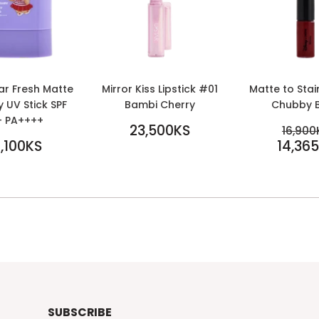
ar Fresh Matte
Mirror Kiss Lipstick #01
Matte to Stai
 UV Stick SPF
Bambi Cherry
Chubby B
+ PA++++
REGULAR
SALE
23,500KS
R
16,900
LAR
PRICE
23,500KS
PRICE
,100KS
14,36
1
0KS
14,365KS
SUBSCRIBE