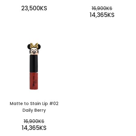
REGULAR
SALE
23,500KS
REGULAR PR
16,900KS
PRICE
23,500KS
PRICE
14,365KS
16,900KS
14,365KS
Matte to Stain Lip #02
Daily Berry
SALE
REGULAR PRICE
16,900KS
PRICE
14,365KS
16,900KS
14,365KS