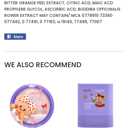
BITTER ORANGE PEEL EXTRACT, CITRIC ACD, MAIC ACD
PROPYLENE GLYCOL, ASCORBIC ACD, BUDDIBA OFFICINALIS
ROWER EXTRACT MAY CONTAIN/ MCA 0778910 73360
077492, 0 77491, 0 77163, a 19140, 77499, 77007
Share
Share
on
Facebook
WE ALSO RECOMMEND