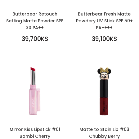
Butterbear Retouch
Butterbear Fresh Matte
Setting Matte Powder SPF
Powdery UV Stick SPF 50+
30 PA++
PA++++
REGULAR
REGULAR
39,700KS
39,100KS
PRICE
39,700KS
PRICE
39,100KS
Mirror Kiss Lipstick #01
Matte to Stain Lip #03
Bambi Cherry
Chubby Berry