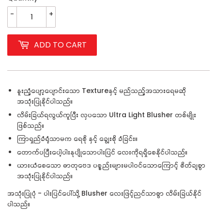
-
+
ADD TO CART
နူးညံ့ပျော့ပျောင်းသော Texture
နှင့် မည်သည့်အသားရေမဆို
အသုံးပြုနိုင်ပါသည်။
လိမ်းခြယ်ရလွယ်ကူပြီး လှပသော Ultra Light Blusher
တစ်မျိုး
ဖြစ်သည်။
ကြာရှည်ခံရုံသာမက ရေစို နှင့် ချွေးစို ခံခြင်း။
တောက်ပပြီးပေါ့ပါးနုပျိုသောပါးပြင် လေးကိုရရှိစေနိုင်ပါသည်။
ယားယံစေသော ဓာတုဗေဒ ပစ္စည်းများမပါဝင်သောကြောင့် စိတ်ချစွာ
အသုံးပြုနိုင်ပါသည်။
အသုံးပြုပုံ - ပါးပြင်ပေါ်သို့ Blusher
လေးဖြင့်ညင်သာစွာ လိမ်းခြယ်နိုင်
ပါသည်။