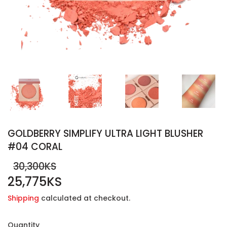
GOLDBERRY SIMPLIFY ULTRA LIGHT BLUSHER
#04 CORAL
30,300KS
25,775KS
REGULAR
30,300KS
SALE
25,775KS
PRICE
PRICE
Shipping
calculated at checkout.
Quantity