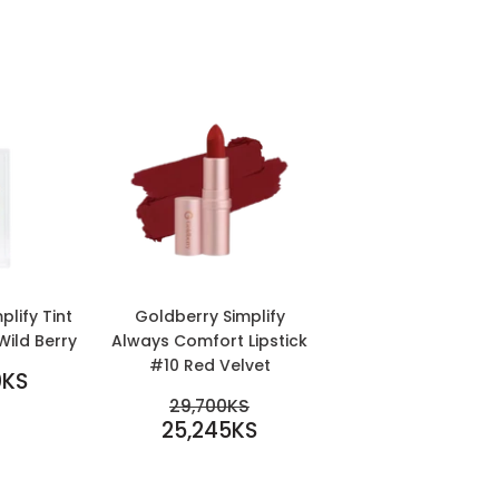
plify Tint
Goldberry Simplify
Wild Berry
Always Comfort Lipstick
#10 Red Velvet
R
0KS
S
SALE
REGULAR PRICE
29,700KS
PRICE
25,245KS
29,700KS
25,245KS