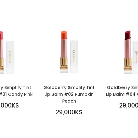
 Simplify Tint
Goldberry Simplify Tint
Goldberry Sim
#01 Candy Pink
Lip Balm #02 Pumpkin
Lip Balm #04 
Peach
LAR
REGULA
,000KS
29,00
0KS
REGULAR
PRICE
29,000K
29,000KS
PRICE
29,000KS