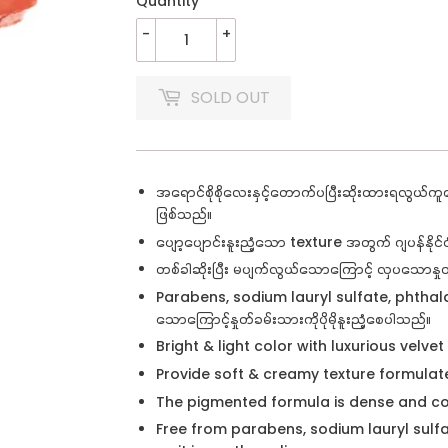
Quantity
-
+
SOLD OUT
အရောင်စိုစိုလေးနှင့်တောက်ပပြီးဆိုးထားရလွယ်
ဖြစ်သည်။
ပျော့ပျောင်းနူးညံ့သော texture
အတွက် ဂျပန်နိုင
တစ်ခါဆိုးပြီး မပျက်လွယ်သောကြောင့် လှပသောနှုတ်
Parabens, sodium lauryl sulfate, phthal
သောကြောင့်နှုတ်ခမ်းသားကိုပိုမိုနူးညံ့စေပါသည်။
Bright & light color with luxurious velvet 
Provide soft & creamy texture formula
The pigmented formula is dense and cove
Free from parabens, sodium lauryl sulfa