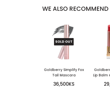
WE ALSO RECOMMEND
SOLD OUT
Goldberry Simplify Fox
Goldberry
Tail Mascara
Lip Balm 
REGULAR
REGU
36,500KS
29
PRICE
36,500KS
PRICE
29,00