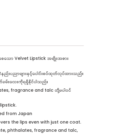
ကူစေသော Velvet Lipstick
အမျိုးအစား
်ငံနည်းပညာများနှင့်ပေါင်းစပ်ထုတ်လုပ်ထားသည်။
ခမ်းလေးကိုရရှိနိုင်ပါသည်။
ates, fragrance and talc
တို့မပါဝင်
lipstick.
ted from Japan
rs the lips even with just one coat.
te, phthalates, fragrance and talc,