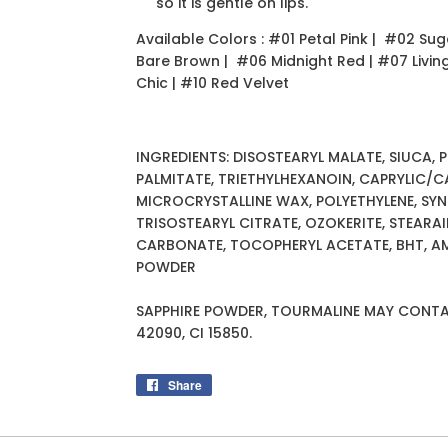
so it is gentle on lips.
Available Colors : #01 Petal Pink | #02 S
Bare Brown | #06 Midnight Red | #07 Livi
Chic | #10 Red Velvet
INGREDIENTS: DISOSTEARYL MALATE, SIUCA, 
PALMITATE, TRIETHYLHEXANOIN, CAPRYLIC/C
MICROCRYSTALLINE WAX, POLYETHYLENE, SYN
TRISOSTEARYL CITRATE, OZOKERITE, STEARA
CARBONATE, TOCOPHERYL ACETATE, BHT, AM
POWDER
SAPPHIRE POWDER, TOURMALINE MAY CONTAIN: 
42090, CI 15850.
Share
Share
on
Facebook