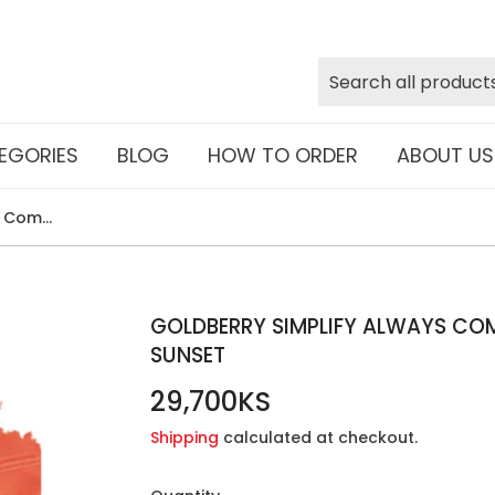
EGORIES
BLOG
HOW TO ORDER
ABOUT US
Goldberry Simplify Always Comfort Lipstick #04 Coral Sunset
GOLDBERRY SIMPLIFY ALWAYS CO
SUNSET
29,700KS
29,700KS
Shipping
calculated at checkout.