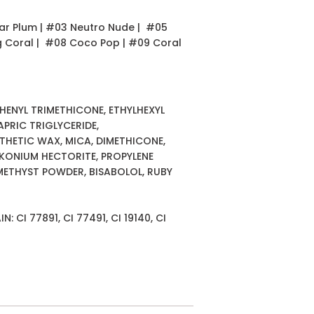
ugar Plum | #03 Neutro Nude | #05
ng Coral | #08 Coco Pop | #09 Coral
PHENYL TRIMETHICONE, ETHYLHEXYL
APRIC TRIGLYCERIDE,
THETIC WAX, MICA, DIMETHICONE,
IKONIUM HECTORITE, PROPYLENE
ETHYST POWDER, BISABOLOL, RUBY
CI 77891, CI 77491, CI 19140, CI