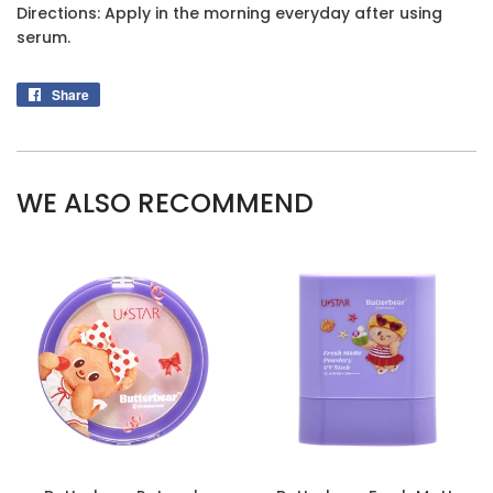
Directions: Apply in the morning everyday after using
serum.
Share
Share
on
Facebook
WE ALSO RECOMMEND