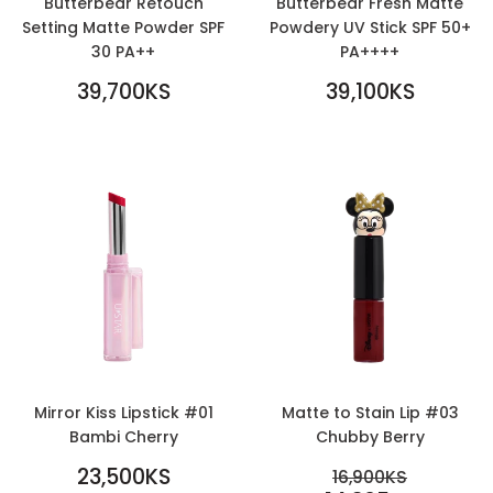
Butterbear Retouch
Butterbear Fresh Matte
Setting Matte Powder SPF
Powdery UV Stick SPF 50+
30 PA++
PA++++
REGULAR
REGULAR
39,700KS
39,100KS
PRICE
39,700KS
PRICE
39,100KS
Mirror Kiss Lipstick #01
Matte to Stain Lip #03
Bambi Cherry
Chubby Berry
REGULAR
SALE
23,500KS
REGULAR PR
16,900KS