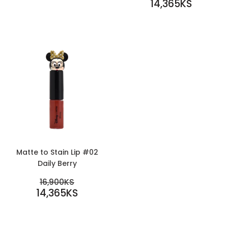
PRICE
23,500KS
PRICE
14,365KS
16,900KS
14,365KS
Matte to Stain Lip #02
Daily Berry
SALE
REGULAR PRICE
16,900KS
PRICE
14,365KS
16,900KS
14,365KS