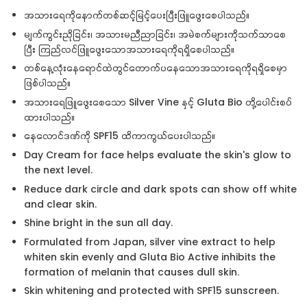
အသားရေကိုနောက်တစ်ဆင့်မြင့်ပေးပြီးဖြူဖွေးစေပါသည်။
မျက်ကွင်းညိုခြင်း၊ အသားမညီညာခြင်း၊ အမဲစက်များကိုသက်သာစေ
ပြီး ကြည်လင်ဖြူဖွေးသောအသားရေကိုရရှိစေပါသည်။
တစ်နေ့လုံးနေရောင်ထဲတွင်တောက်ပနေသောအသားရေကိုရရှိစေမှာ
ဖြစ်ပါသည်။
အသားရေဖြူဖွေးစေသော Silver Vine နှင့် Gluta Bio တို့ပေါင်းစပ်
ထားပါသည်။
နေလောင်ဒဏ်ကို SPF15 ထိကာကွယ်ပေးပါသည်။
Day Cream for face helps evaluate the skin's glow to
the next level.
Reduce dark circle and dark spots can show off white
and clear skin.
Shine bright in the sun all day.
Formulated from Japan, silver vine extract to help
whiten skin evenly and Gluta Bio Active inhibits the
formation of melanin that causes dull skin.
Skin whitening and protected with SPF15 sunscreen.