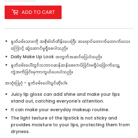
ADD TO CART
နှုတ်ခမ်းသားကို အစိုဓါတ်ထိန်းပေးပြီး အရောင်တောက်တောက်လေး
ကြောင့် ဆွဲဆောင်မှုရှိစေပါသည်။
Daily Make Up Look အတွက်အဆင်ပြေပါသည်။
နှုတ်ခမ်းပေါ်တွင်သဘာဝဆန်ဆန်စေးကပ်ခြင်းမရှိပဲခြောက်သွေ့
ကွဲအက်ခြင်းမှကာကွယ်ပေးပါသည်။
အသုံးပြုပုံ - နှုတ်ခမ်းပေါ်တွင်ဆိုးပါ။
Juicy lip gloss can add shine and make your lips
stand out, catching everyone's attention.
It can make your everyday makeup routine.
The light texture of the lipstick is not sticky and
provides moisture to your lips, protecting them from
dryness.