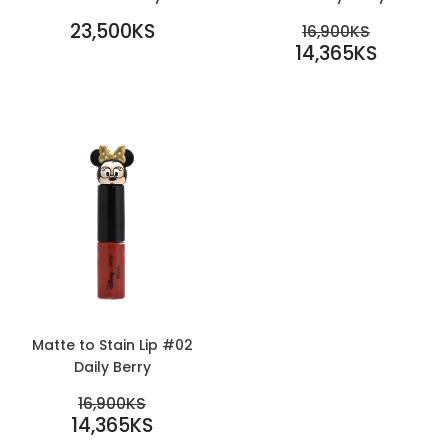
REGULAR
SALE
23,500KS
REGULAR PR
16,900KS
PRICE
23,500KS
PRICE
14,365KS
16,900KS
14,365KS
Matte to Stain Lip #02
Daily Berry
SALE
REGULAR PRICE
16,900KS
PRICE
14,365KS
16,900KS
14,365KS