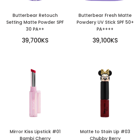
Butterbear Retouch
Butterbear Fresh Matte
Setting Matte Powder SPF
Powdery UV Stick SPF 50+
30 PA++
PA++++
REGULAR
REGULAR
39,700KS
39,100KS
PRICE
39,700KS
PRICE
39,100KS
Mirror Kiss Lipstick #01
Matte to Stain Lip #03
Bambi Cherry
Chubby Berry