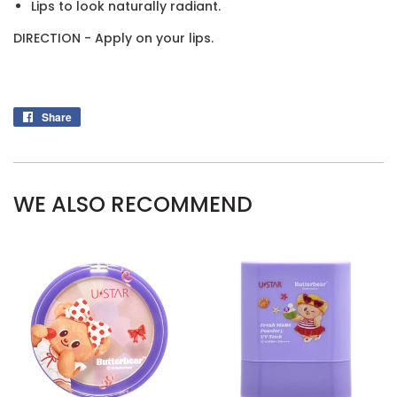
Lips to look naturally radiant.
DIRECTION - Apply on your lips.
Share
Share
on
Facebook
WE ALSO RECOMMEND