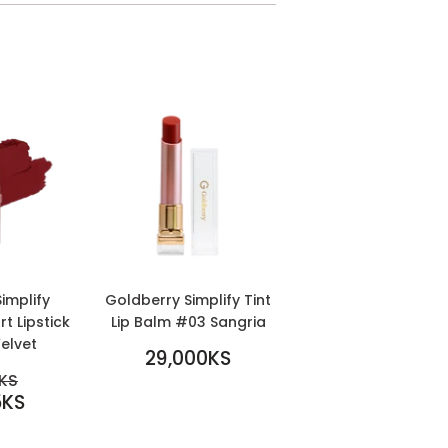
implify
Goldberry Simplify Tint
t Lipstick
Lip Balm #03 Sangria
elvet
REGULAR
29,000KS
PRICE
29,000KS
EGULAR PRICE
KS
5KS
9,700KS
S