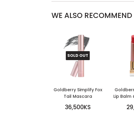
WE ALSO RECOMMEND
SOLD OUT
Goldberry Simplify Fox
Goldberry
Tail Mascara
Lip Balm 
REGULAR
REGU
36,500KS
29
PRICE
36,500KS
PRICE
29,00