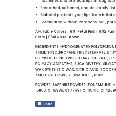
nourishes and protects lips throughout
Smoothed, softened, and delicately tint
Biabolol protects your lips from irritatio
Formulated without Parabens, MIT, phthal
Available Colors : #01 Petal Pink | #02 Pu
Berry | 05# Rose Brown
INGREDIENTS: HYDROGENATED POLYDECENE, 
TRIMETHYLOLPROPANE TRISOSTEARATE, ETHY
POLYISOBUTENE, TRISOSTEARYL CITRATE, OZO
POLYACYLADIPATE-2, SUCA DIVETHYL SILYLA
WAX SYNTHETIC WAX, CITRIC ACID, TOCOPH
AMETHYST POWDER, BISABOLOL, RUBY
POWDER, SAPPHIRE POWDER, TOURMALINE. MAY
15850, CI 15985, CI 77491, CI 45410, CI 4209
Share
Share
on
Facebook