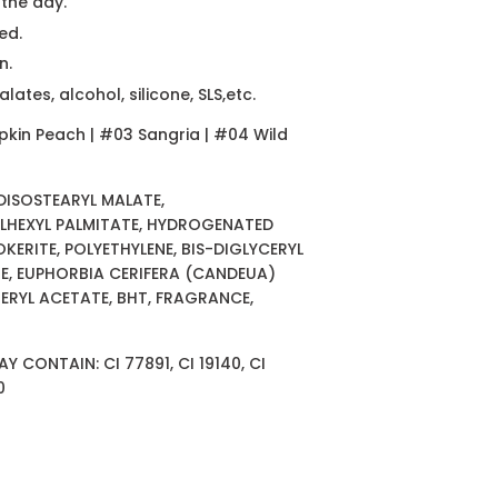
 the day.
ed.
n.
ates, alcohol, silicone, SLS,etc.
mpkin Peach | #03 Sangria | #04 Wild
DISOSTEARYL MALATE,
LHEXYL PALMITATE, HYDROGENATED
KERITE, POLYETHYLENE, BIS-DIGLYCERYL
TE, EUPHORBIA CERIFERA (CANDEUA)
ERYL ACETATE, BHT, FRAGRANCE,
 CONTAIN: CI 77891, CI 19140, CI
0