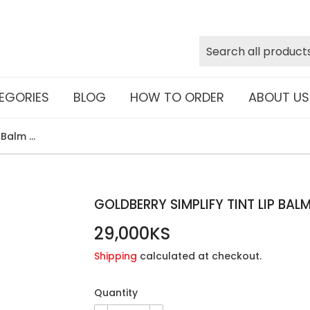
EGORIES
BLOG
HOW TO ORDER
ABOUT US
Goldberry Simplify Tint Lip Balm #04 Wild Berry
GOLDBERRY SIMPLIFY TINT LIP BAL
29,000KS
29,000KS
Shipping
calculated at checkout.
Quantity