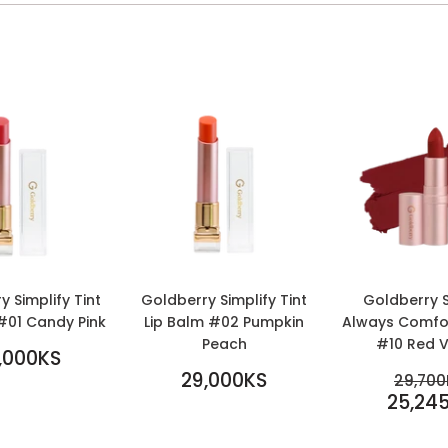
 Simplify Tint
Goldberry Simplify Tint
Goldberry S
#01 Candy Pink
Lip Balm #02 Pumpkin
Always Comfor
Peach
#10 Red V
LAR
,000KS
0KS
REGULAR
SALE
29,000KS
R
29,700
PRICE
29,000KS
PRICE
25,24
2
25,245K