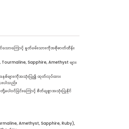
င်သောကြောင့် နှုတ်ခမ်းသားကိုအစိုဓာတ်ထိန်း
, Tourmaline, Sapphire, Amethyst
များ
စ်များကိုအသုံးပြု၍ ထုတ်လုပ်ထား
ပေးပါသည်။
တို့မပါဝင်ခြင်းကြောင့် စိတ်ချစွာအသုံးပြုနိုင်
rmaline, Amethyst, Sapphire, Ruby),