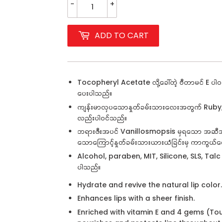
-
+
ADD TO CART
Tocopheryl Acetate
လို့ခေါ်တဲ့ ဗီတာမင်
E
ပါဝ
ပေးပါသည်။
ကျန်းမာလှပသောနှုတ်ခမ်းသားလေးအတွက် Ruby
လည်းပါဝင်သည်။
ဘရားဇီးအပင် Vanillosmopsis
မှရသော အဆီအနှ
သောကြောင့်နှုတ်ခမ်းသားယားယံခြင်းမှ ကာကွယ်
Alcohol, paraben, MIT, Silicone, SLS, Talc
ပါသည်။
Hydrate and revive the natural lip color.
Enhances lips with a sheer finish.
Enriched with vitamin E and 4 gems (Tou