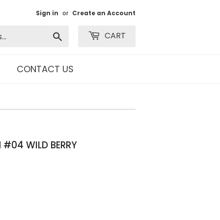
Sign in
or
Create an Account
Search
CART
CONTACT US
M #04 WILD BERRY