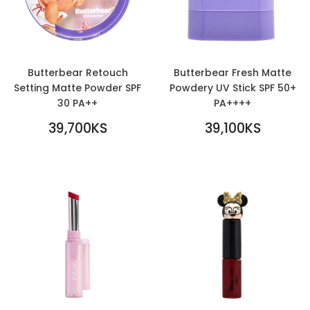
Butterbear Retouch
Butterbear Fresh Matte
Setting Matte Powder SPF
Powdery UV Stick SPF 50+
30 PA++
PA++++
REGULAR
REGULAR
39,700KS
39,100KS
PRICE
39,700KS
PRICE
39,100KS