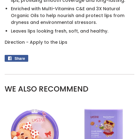
lips, providing smooth coverage and long-lasting.
Enriched with Multi-Vitamins C&E and 3X Natural
Organic Oils to help nourish and protect lips from
dryness and environmental stressors.
Leaves lips looking fresh, soft, and healthy.
Direction - Apply to the Lips
Share
Share
on
Facebook
WE ALSO RECOMMEND