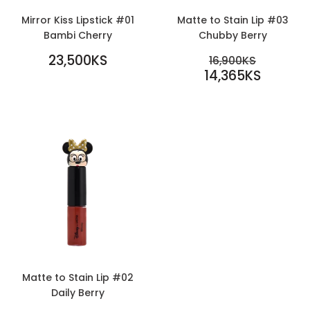
Mirror Kiss Lipstick #01
Matte to Stain Lip #03
Bambi Cherry
Chubby Berry
REGULAR
SALE
23,500KS
REGULAR PR
16,900KS
PRICE
23,500KS
PRICE
14,365KS
16,900KS
14,365KS
Matte to Stain Lip #02
Daily Berry