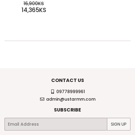
SALE
REGULAR PRICE
16,900KS
PRICE
14,365KS
16,900KS
14,365KS
CONTACT US
09778999961
admin@ustarmm.com
SUBSCRIBE
Email
SIGN UP