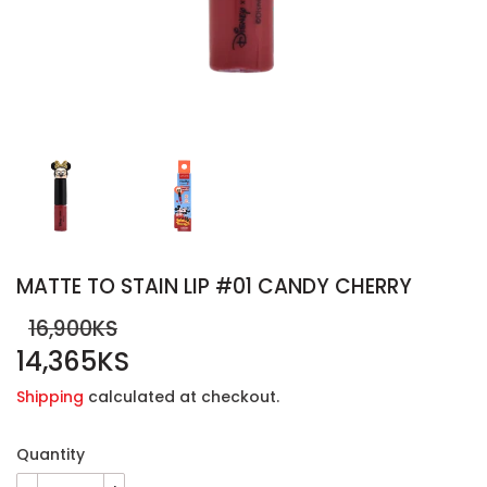
MATTE TO STAIN LIP #01 CANDY CHERRY
16,900KS
14,365KS
REGULAR
16,900KS
SALE
14,365KS
PRICE
PRICE
Shipping
calculated at checkout.
Quantity