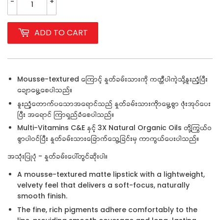
-
+
ADD TO CART
Mousse-textured ကြောင့် နှုတ်ခမ်းသားကို ကတ္တီပါကဲ့သို့နူးညံ့ပြီး
ချောမွေ့စေပါသည်။
နူးညံ့တောက်ပသောအရောင်သည် နှုတ်ခမ်းသားကိုာမွေ့စွာ ဖုံးအုပ်ပေး
ပြီး အရောင် ကြာရှည်ခံစေပါသည်။
Multi-Vitamins C&E နှင့် 3X Natural Organic Oils တို့ကြွယ်ဝ
စွာပါဝင်ပြီး နှုတ်ခမ်းသားခြောက်သွေ့ခြင်းမှ ကာကွယ်ပေးပါသည်။
အသုံးပြုပုံ - နှုတ်ခမ်းပေါ်တွင်ဆိုးပါ။
A mousse-textured matte lipstick with a lightweight,
velvety feel that delivers a soft-focus, naturally
smooth finish.
The fine, rich pigments adhere comfortably to the