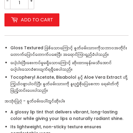
-
+
ADD TO CART
Gloss Textured ဖြစ်သောကြောင့် နှုတ်ခမ်းသားကိုသဘာဝအတိုင်း
တောက်ပြောင်တောက်ပစေပြီး အရောင်ကြာရှည်ခံပါသည်။
ပေါ့ပါးပြီးစေးကပ်မှုမရှိသောကြောင့် ဆိုးထားမှန်းမသိအောင်
ပေါ့ပါးသောခံစားချက်ရရှိစေပါသည်။
Tocopheryl Acetate, Bisabolol နှင့် Aloe Vera Extract တို့
ကြွယ်ဝစွာပါဝင်ပြီး နှုတ်ခမ်းသားကို နူးညံ့စိုပြေစေကာ ရေဓါတ်ကို
ဖြည့်တင်းပေးပါသည်။
အသုံးပြုပုံ - နှုတ်ခမ်းပေါ်တွင်ဆိုးပါ။
A glossy lip tint that delivers vibrant, long-lasting
color while giving your lips a naturally radiant shine.
Its lightweight, non-sticky texture ensures