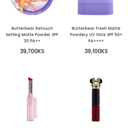
Butterbear Retouch
Butterbear Fresh Matte
Setting Matte Powder SPF
Powdery UV Stick SPF 50+
30 PA++
PA++++
REGULAR
REGULAR
39,700KS
39,100KS
PRICE
39,700KS
PRICE
39,100KS