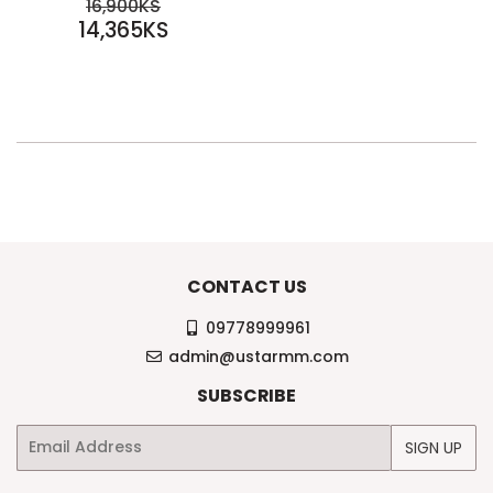
SALE
REGULAR PRICE
16,900KS
PRICE
14,365KS
16,900KS
14,365KS
CONTACT US
09778999961
admin@ustarmm.com
SUBSCRIBE
Email
SIGN UP