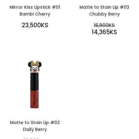
Mirror Kiss Lipstick #01
Matte to Stain Lip #03
Bambi Cherry
Chubby Berry
REGULAR
SALE
23,500KS
REGULAR PR
16,900KS
PRICE
23,500KS
PRICE
14,365KS
16,900KS
14,365KS
Matte to Stain Lip #02
Daily Berry