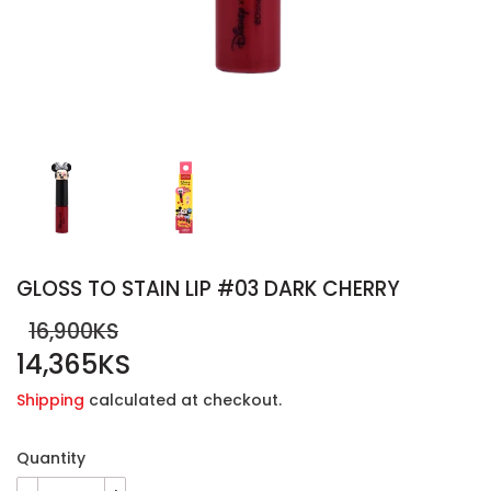
GLOSS TO STAIN LIP #03 DARK CHERRY
16,900KS
14,365KS
REGULAR
16,900KS
SALE
14,365KS
PRICE
PRICE
Shipping
calculated at checkout.
Quantity