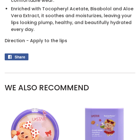
comfortable wear.
Enriched with Tocopheryl Acetate, Bisabolol and Aloe
Vera Extract, it soothes and moisturizes, leaving your
lips looking plump, healthy, and beautifully hydrated
every day.
Direction - Apply to the lips
Share
Share
on
Facebook
WE ALSO RECOMMEND